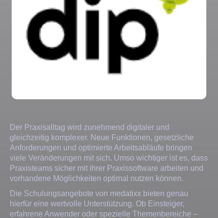
Der Praxisalltag wird zunehmend digitaler und
gleichzeitig komplexer. Neue Funktionen, gesetzliche
Anforderungen und optimierte Arbeitsabläufe bringen
viele Veränderungen mit sich. Umso wichtiger ist es, dass
Praxisteams sicher mit ihrer Praxissoftware arbeiten und
vorhandene Möglichkeiten optimal nutzen können.
Die Schulungsangebote von medatixx bieten genau
hierfür eine wertvolle Unterstützung. Ob Einsteiger,
erfahrene Anwender oder spezielle Themenbereiche –