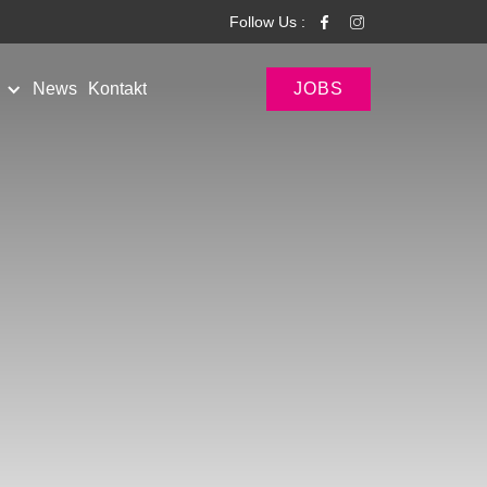
Follow Us :
News
Kontakt
JOBS
News
News
JOBS
Pages
Pages