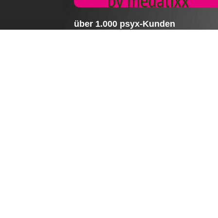
über 1.000 psyx-Kunden
Meilenstein für psyx: Bereits über 1.000
psychologische Psychotherapeutinnen u
Psychotherapeuten vertrauen auf die
Praxissoftware psyx.
August 6, 20