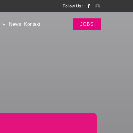
Follow Us :
News
Kontakt
JOBS
News
News
JOBS
Pages
Pages