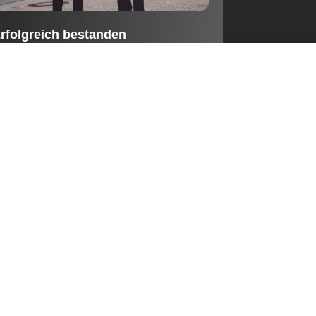
rfolgreich bestanden
erzlichen Glückwunsch an unsere beiden
uszubildenden!
July 21, 2026