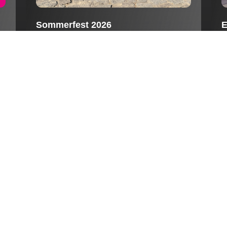
Sommerfest 2026
E
Ein wunderschöner Tag auf dem Wasser
H
nd
und ein gemütlicher Sommerabend mit den
A
Familien unserer Mitarbeiterinnen und
Mitarbeiter machten unser diesjähriges
Sommerfest wieder zu einem besonderen
26
Erlebnis.
August 6, 2026
ALLE BEITRÄGE ANSEHEN